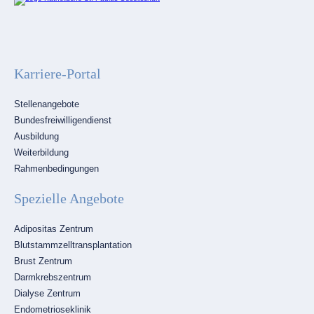
Karriere-Portal
Navigation
Stellenangebote
überspringen
Bundesfreiwilligendienst
Ausbildung
Weiterbildung
Rahmenbedingungen
Spezielle Angebote
Navigation
Adipositas Zentrum
überspringen
Blutstammzelltransplantation
Brust Zentrum
Darmkrebszentrum
Dialyse Zentrum
Endometrioseklinik