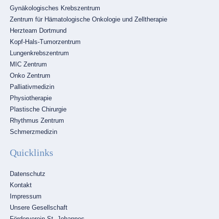
Gynäkologisches Krebszentrum
Zentrum für Hämatologische Onkologie und Zelltherapie
Herzteam Dortmund
Kopf-Hals-Tumorzentrum
Lungenkrebszentrum
MIC Zentrum
Onko Zentrum
Palliativmedizin
Physiotherapie
Plastische Chirurgie
Rhythmus Zentrum
Schmerzmedizin
Quicklinks
Navigation
Datenschutz
überspringen
Kontakt
Impressum
Unsere Gesellschaft
Förderverein St.-Johannes