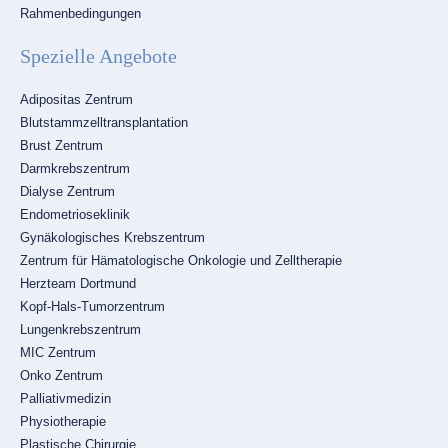
Rahmenbedingungen
Spezielle Angebote
Navigation
Adipositas Zentrum
überspringen
Blutstammzelltransplantation
Brust Zentrum
Darmkrebszentrum
Dialyse Zentrum
Endometrioseklinik
Gynäkologisches Krebszentrum
Zentrum für Hämatologische Onkologie und Zelltherapie
Herzteam Dortmund
Kopf-Hals-Tumorzentrum
Lungenkrebszentrum
MIC Zentrum
Onko Zentrum
Palliativmedizin
Physiotherapie
Plastische Chirurgie